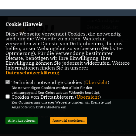
Tim-Christopher
Cookie Hinweis
Zeelen, MdA, ist
Diese Webseite verwendet Cookies, die notwendig
Abgeordneter für
sind, um die Webseite zu nutzen. Weiterhin
Berlin-Reinickendorf
verwenden wir Dienste von Drittanbietern, die uns
und vertritt in der
helfen, unser Webangebot zu verbessern (Website-
Optmierung). Für die Verwendung bestimmter
Politik für die CDU deine und Ihre Interessen
Dienste, benötigen wir Ihre Einwilligung. Ihre
Einwilligung können Sie jederzeit widerrufen. Weitere
Informationen finden Sie in unserer
Datenschutzerklärung
.
Technisch notwendige Cookies (
Übersicht
)
IMPRESSUM
DATENSCHUTZ
KONTAKT
Die notwendigen Cookies werden allein für den
ordnungsgemäßen Gebrauch der Webseite benötigt.
Cookies von Drittanbietern (
Übersicht
)
Zur Optimierung unserer Webseite binden wir Dienste und
@2026 Tim-Christopher Zeelen,
Angebote von Drittanbietern ein.
MdA
Alle Rechte vorbehalten.
Alle akzeptieren
Auswahl speichern
REALISATION: SHARKNESS MEDIA GMBH & CO. KG